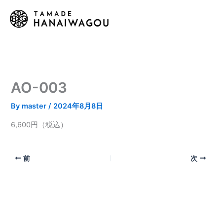
内
容
を
ス
キ
ッ
プ
AO-003
By
master
/
2024年8月8日
6,600円（税込）
前
次