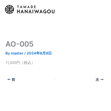
内
容
を
ス
キ
ッ
プ
AO-005
By
master
/
2024年8月8日
11,000円（税込）
前
次