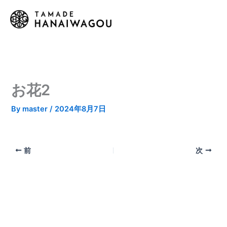
内
容
を
ス
キ
ッ
プ
お花2
By
master
/
2024年8月7日
前
次