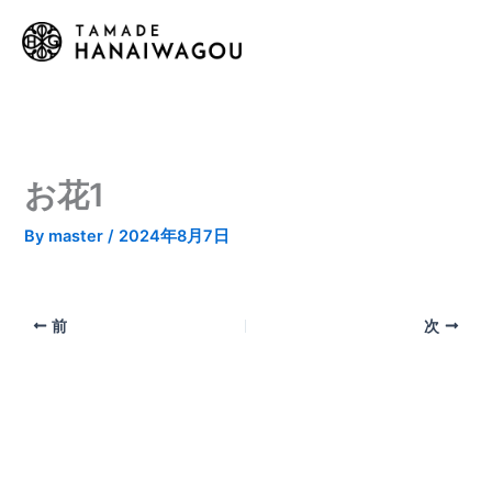
内
容
を
ス
キ
ッ
プ
お花1
By
master
/
2024年8月7日
前
次