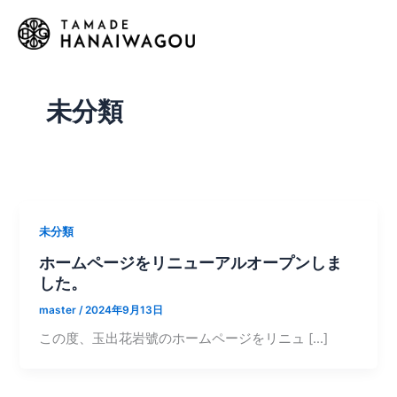
内
容
を
ス
キ
未分類
ッ
プ
未分類
ホームページをリニューアルオープンしま
した。
master
/
2024年9月13日
この度、玉出花岩號のホームページをリニュ […]