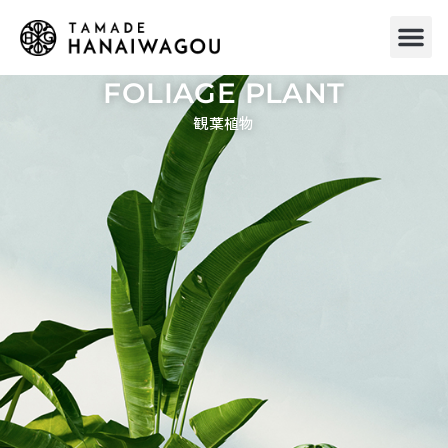
内
容
を
ス
FOLIAGE PLANT
キ
観葉植物
ッ
プ